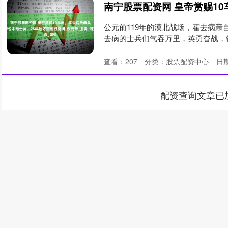
公元前119年的漠北战场，霍去病
去病的士兵们气吞万里，英勇奋战，
这....
查看：
207
分类：
股票配资中心
日期
配资查询文章已