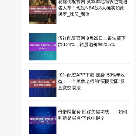
易鑫优配官网 就算原地退役也能进
名人堂！现役NBA这8人确实如此_
保罗_球员_荣誉
伍祥配资官网 9月29日上银转债下
跌0.24%，转股溢价率20.5%
飞牛配资APP下载 逆袭150%年收
益：一个奥数老师的“买阴卖阳”反
直觉交易法
倍倍网配资 回踩关键均线——如何
判断是买点/下跌中继？