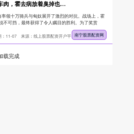
南宁股票配资网 皇帝赏赐10车肉，霍去病放着臭掉也不给士兵，26年后才知他很高明_汉武帝_卫青_匈奴
亲自率领十万骑兵与匈奴展开了激烈的对抗。战场上，霍
锐不可挡，最终获得了令人瞩目的胜利。为了奖赏
南宁股票配资网
：11-07
来源：线上股票配资开户平台
加载完成