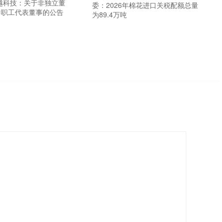
越科技：关于非独立董
委：2026年棉花进口关税配额总量
举职工代表董事的公告
为89.4万吨