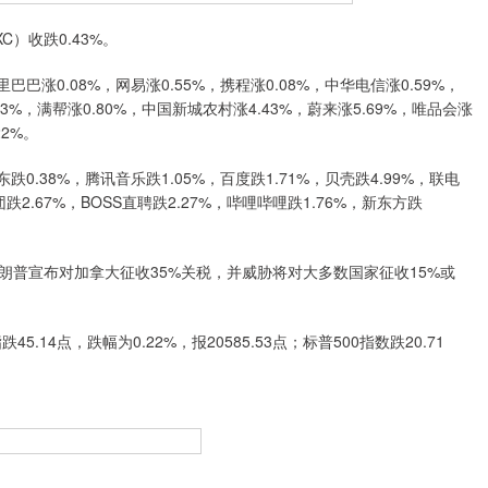
收跌0.43%。
0.08%，网易涨0.55%，携程涨0.08%，中华电信涨0.59%，
3%，满帮涨0.80%，中国新城农村涨4.43%，蔚来涨5.69%，唯品会涨
22%。
38%，腾讯音乐跌1.05%，百度跌1.71%，贝壳跌4.99%，联电
跌2.67%，BOSS直聘跌2.27%，哔哩哔哩跌1.76%，新东方跌
宣布对加拿大征收35%关税，并威胁将对大多数国家征收15%或
45.14点，跌幅为0.22%，报20585.53点；标普500指数跌20.71