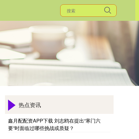
热点资讯
鑫月配配资APP下载 刘志鸥在提出“寒门六
要”时面临过哪些挑战或质疑？