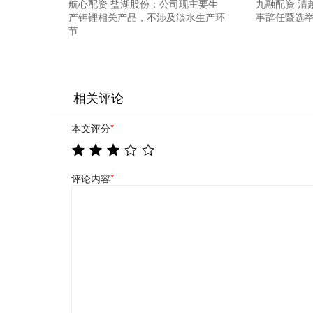
航心配资 盐湖股份：公司现主要生
九融配资 清
产钾锂相关产品，不涉及淡水生产环
事辞任暨选
节
相关评论
本文评分
*
评论内容
*