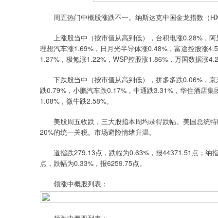
周五热门中概股涨跌不一。纳斯达克中国金龙指数（HXC）
上涨股当中（按市值从高到低），台积电涨0.28%，阿里巴巴涨
理想汽车涨1.69%，日月光半导体涨0.48%，富途控股涨4.5
1.27%，极氪涨1.22%，WSP控股涨1.86%，万国数据涨4.
下跌股当中（按市值从高到低），拼多多跌0.06%，京东跌0.
跌0.79%，小鹏汽车跌0.17%，中通跌3.31%，华住酒店集团
1.08%，微牛跌2.58%。
美股周五收跌，三大股指本周均录得跌幅。美国总统特朗普
20%的统一关税。市场避险情绪升温。
道指跌279.13点，跌幅为0.63%，报44371.51点；纳指跌
点，跌幅为0.33%，报6259.75点。
领涨中概股列表：