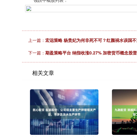
领跌中概股列表：
上一篇：
宏远策略 杨贵妃为何非死不可？红颜祸水误国不
下一篇：
期盈策略平台 纳指收涨0.27% 加密货币概念股
相关文章