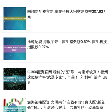
同翔网配资官网 掌趣科技大宗交易成交307.93万
元
祥乾配资 港股午评：恒生指数涨0.62% 恒生科技
指数跌0.27%
牛360配资官网 稳稳的“医”靠｜与毫米较真！福州
这位放疗科“武器专家”，丫霸！_刘利彬_治疗_患
者
鑫海策略配资 文明南宁 实践有你 | 良庆区“新义
仓”项目：汇聚爱心暖流，共筑社区互助新篇章