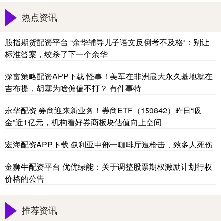
热点资讯
股指期货配资平台 “余华辅导儿子语文反倒考不及格”：别让
标准答案，绞杀了下一个余华
深富策略配资APP下载 怪事！美军在非洲最大永久基地就在
吉布提，胡塞为啥偏偏不打？ 有件事特
永华配资 券商迎来新业务！券商ETF（159842）昨日“吸
金”近1亿元，机构看好券商板块估值向上空间
宏海配资APP下载 叙利亚中部一咖啡厅遭枪击，致多人死伤
金狮牛配资平台 优优绿能：关于调整股票期权激励计划行权
价格的公告
推荐资讯