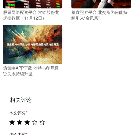
股票网络配资平台 常铝股份龙
華鑫證券平台 北交所为何能持
虎榜数据（11月12日）
续引来“金凤凰”
億策略APP下载 沙特与印尼经
贸关系持续升温
相关评论
本文评分
*
评论内容
*