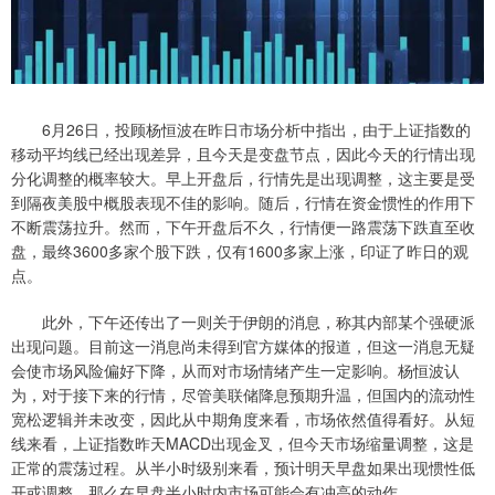
6月26日，投顾杨恒波在昨日市场分析中指出，由于上证指数的
移动平均线已经出现差异，且今天是变盘节点，因此今天的行情出现
分化调整的概率较大。早上开盘后，行情先是出现调整，这主要是受
到隔夜美股中概股表现不佳的影响。随后，行情在资金惯性的作用下
不断震荡拉升。然而，下午开盘后不久，行情便一路震荡下跌直至收
盘，最终3600多家个股下跌，仅有1600多家上涨，印证了昨日的观
点。
此外，下午还传出了一则关于伊朗的消息，称其内部某个强硬派
出现问题。目前这一消息尚未得到官方媒体的报道，但这一消息无疑
会使市场风险偏好下降，从而对市场情绪产生一定影响。杨恒波认
为，对于接下来的行情，尽管美联储降息预期升温，但国内的流动性
宽松逻辑并未改变，因此从中期角度来看，市场依然值得看好。从短
线来看，上证指数昨天MACD出现金叉，但今天市场缩量调整，这是
正常的震荡过程。从半小时级别来看，预计明天早盘如果出现惯性低
开或调整，那么在早盘半小时内市场可能会有冲高的动作。