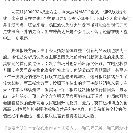
同花顺(300033)权重方面，今天虽然MACD金叉，但K线收出阴
线，这意味着在未来3个交易日内仍会有反弹机会，因此今天这个高点
并非最高点。综合来看，杨恒波认为明天早盘市场可能会出现低开高
走或探底回升的走势，但在冲高之后是否会再度回落，还需在明天盘
中进一步观察。
具体板块方面，由于今天指数整体调整，创新药的表现也较为一
般。杨恒波分析后认为这主要是因为此前带动创新药上涨的龙头股，
其收到的首付款过低，引发了市场对创新药出海的怀疑。在电池板块
方面，今天早盘被量化资金推动上涨，但随后出现震荡回落，甚至连
下午一度强势的连板高标股在尾盘也出现炸板，这对板块情绪产生了
较大影响。军工板块方面，按照下午传出的关于伊朗的消息来看，今
天下午本应继续走强，但实际上军工板块也跟随整体行情回落，显示
出一定的弱势。预计这个方向明天早盘可能会出现调整，但后续可能
会随着指数的低开高走或探底回升而反弹。最后，英伟达和博通的创
新高，对A股的相关硬件板块自然是利好消息。但目前相关个股的估
值已经不再低估，相关板块也需要投资者注意风险。
【免责声明】本文仅代表作者本人观点，与和讯网无关。和讯网站对